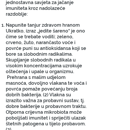
jednostavna savjeta za jačanje
imuniteta kroz nadolazeće
razdoblje:
Napunite tanjur zdravom hranom
Ukratko, izraz „jedite šareno“ je ono
čime se trebate voditi; zeleno,
crveno, žuto, narančasto voće i
povrće puni su antioksidansa koji se
bore sa slobodnim radikalima.
Skupljanje slobodnih radikala u
visokim koncentracijama uzrokuje
oštećenja i upale u organizmu.
Prehrana s malim udjelom
masnoća, dovoljno vlakana te voća i
povrća pomaže povećanju broja
dobrih bakterija. (2) Vlakna su
izrazito važna za probavni sustav, tj.
dobre bakterije u probavnom traktu.
Otporna crijevna mikrobiota može
poboljšati imunitet i spriječiti ulazak
štetnih patogena u tijelo probavom.
(3)