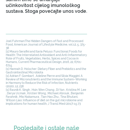
učinkovitost cijelog imunološkog
sustava. Stoga povećajte unos vode.
Joel Fuhrman:The Hidden Dangers of Fast and Processed
Food, American Journal of Lifestyle Medicine, vol.12, 5, 375-
38
[1] Mauro Serafini and Ilaria Peluso: Functional Foods for
Health: The Interrelated Antioxidant and Anti-Inflammatory
Role of Fruits, Vegetables, Herbs, Spices and Cocoa in
Humans, Current Pharmaceutical Design, 2016, 22,
6701-
6715
[1] Hannah D. Holscher: Dietary Fiber and Prebiotics and the
Gastrointestinal Microbiota
[1] Adrian F. Gombart , Adeline Pierre and Silvia Maggini: A
Review of Micronutrients and the Immune System–Working
in Harmony to Reduce the Risk of Infection, Nutrients
(2020), 12, 236
[1] Rasnik K. Singh , Hsin‐Wen Chang , Di Yan , Kristina M. Lee
, Derya Ucmak , Kirsten Wong , Michael Abrouk , Benjamin
Farahnik , Mio Nakamura , Tian Hao Zhu , Tina Bhutani,
Wilson Liao: Influence of diet on the gut microbiome and
implications for human health, J Transl Med (2017) 15:73
Pogledajte i ostale naše