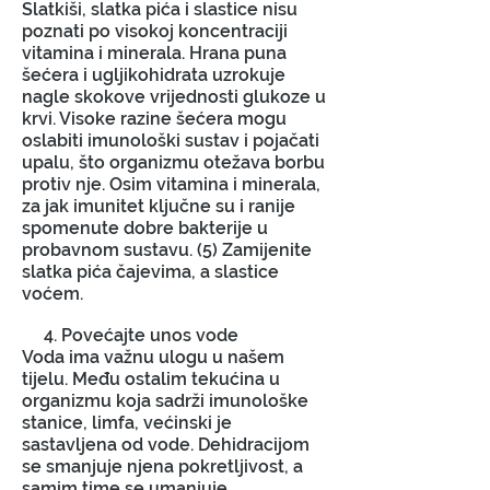
Slatkiši, slatka pića i slastice nisu
poznati po visokoj koncentraciji
vitamina i minerala. Hrana puna
šećera i ugljikohidrata uzrokuje
nagle skokove vrijednosti glukoze u
krvi. Visoke razine šećera mogu
oslabiti imunološki sustav i pojačati
upalu, što organizmu otežava borbu
protiv nje. Osim vitamina i minerala,
za jak imunitet ključne su i ranije
spomenute dobre bakterije u
probavnom sustavu. (5) Zamijenite
slatka pića čajevima, a slastice
voćem.
4. Povećajte unos vode
Voda ima važnu ulogu u našem
tijelu. Među ostalim tekućina u
organizmu koja sadrži imunološke
stanice, limfa, većinski je
sastavljena od vode. Dehidracijom
se smanjuje njena pokretljivost, a
samim time se umanjuje